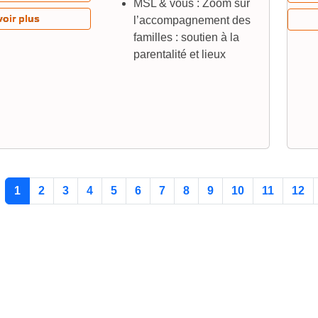
MSL & vous : Zoom sur
voir plus
l’accompagnement des
familles : soutien à la
parentalité et lieux
1
2
3
4
5
6
7
8
9
10
11
12