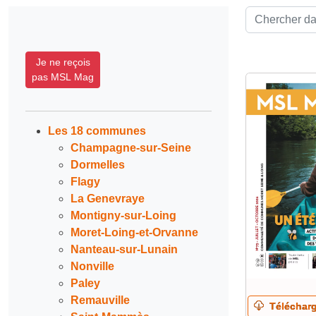
Recherche de
Je ne reçois
pas MSL Mag
Les 18 communes
Champagne-sur-Seine
Dormelles
Flagy
La Genevraye
Montigny-sur-Loing
Moret-Loing-et-Orvanne
Nanteau-sur-Lunain
Nonville
Paley
Remauville
Télécharg