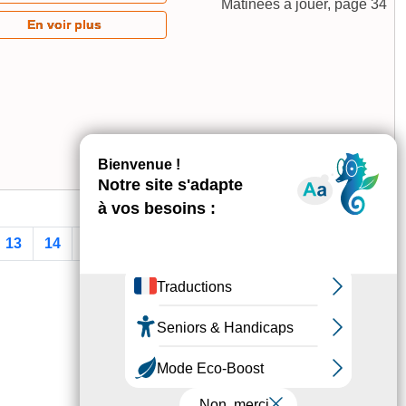
Matinées à jouer, page 34
En voir plus
13
14
15
16
17
18
>
>>