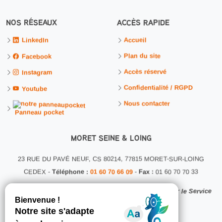
NOS RÉSEAUX
ACCÈS RAPIDE
Accueil
LinkedIn
Plan du site
Facebook
Accès réservé
Instagram
Confidentialité / RGPD
Youtube
Nous contacter
Panneau pocket
MORET SEINE & LOING
23 RUE DU PAVÉ NEUF, CS 80214, 77815 MORET-SUR-LOING
CEDEX -
Téléphone :
01 60 70 66 09
-
Fax :
01 60 70 70 33
Ce site internet a été conçu et développé en interne par le Service
Communication MSL