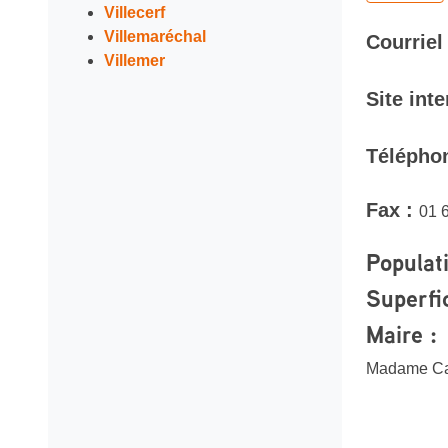
Villecerf
Villemaréchal
Courriel
Villemer
Site inte
Télépho
Fax :
01 
Populat
Superfi
Maire :
Madame C