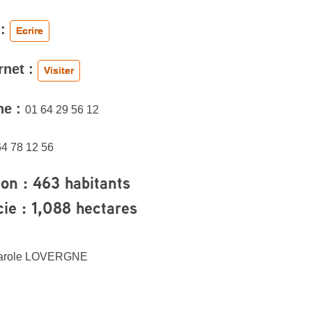
 :
Ecrire
rnet :
Visiter
ne :
01 64 29 56 12
64 78 12 56
ion : 463 habitants
cie : 1,088 hectares
arole LOVERGNE