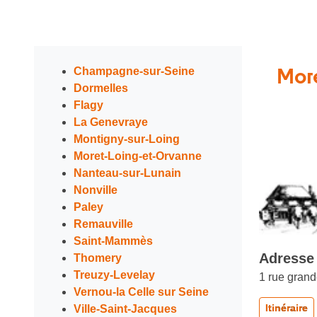
More
Champagne-sur-Seine
Dormelles
Flagy
La Genevraye
Montigny-sur-Loing
Moret-Loing-et-Orvanne
Nanteau-sur-Lunain
Nonville
Paley
Remauville
Saint-Mammès
Adresse 
Thomery
Treuzy-Levelay
1 rue gran
Vernou-la Celle sur Seine
Itinéraire
Ville-Saint-Jacques