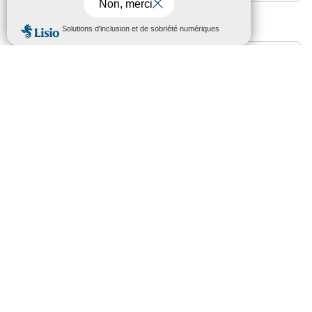
Flagy
Adresse :
Place de l’Église - 77940 FLAGY
Consulter la fiche
La Genevraye
Adresse :