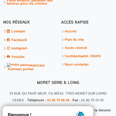
Petite enfance, paiement des
factures pour les crèches
NOS RÉSEAUX
ACCÈS RAPIDE
Accueil
LinkedIn
Plan du site
Facebook
Accès réservé
Instagram
Confidentialité / RGPD
Youtube
Nous contacter
Panneau pocket
MORET SEINE & LOING
23 RUE DU PAVÉ NEUF, CS 80214, 77815 MORET-SUR-LOING
CEDEX -
Téléphone :
01 60 70 66 09
-
Fax :
01 60 70 70 33
Ce site internet a été conçu et développé en interne par le Service