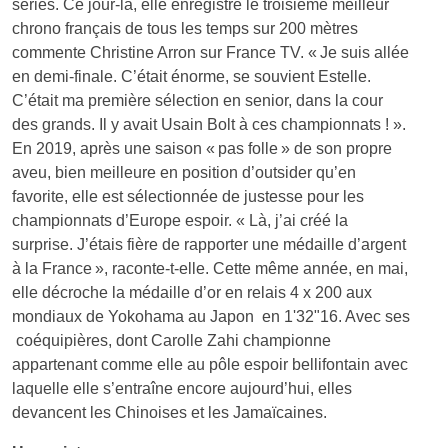
séries. Ce jour-là, elle enregistre le troisième meilleur
chrono français de tous les temps sur 200 mètres
commente Christine Arron sur France TV. « Je suis allée
en demi-finale. C’était énorme, se souvient Estelle.
C’était ma première sélection en senior, dans la cour
des grands. Il y avait Usain Bolt à ces championnats ! ».
En 2019, après une saison « pas folle » de son propre
aveu, bien meilleure en position d’outsider qu’en
favorite, elle est sélectionnée de justesse pour les
championnats d’Europe espoir. « Là, j’ai créé la
surprise. J’étais fière de rapporter une médaille d’argent
à la France », raconte-t-elle. Cette même année, en mai,
elle décroche la médaille d’or en relais 4 x 200 aux
mondiaux de Yokohama au Japon en 1'32"16. Avec ses
coéquipières, dont Carolle Zahi championne
appartenant comme elle au pôle espoir bellifontain avec
laquelle elle s’entraîne encore aujourd’hui, elles
devancent les Chinoises et les Jamaïcaines.