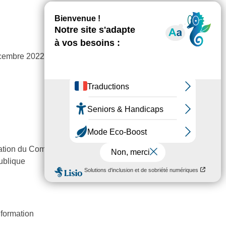
écembre 2022
ation du Comité au Président
ublique
nformation