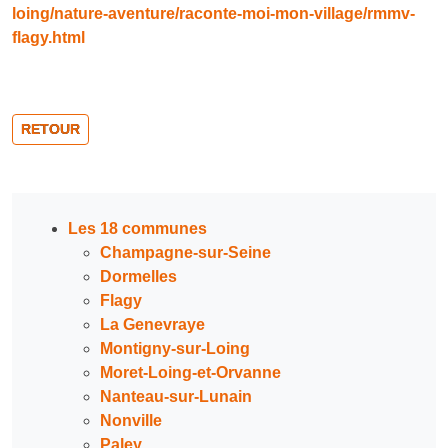
loing/nature-aventure/raconte-moi-mon-village/rmmv-
flagy.html
RETOUR
Les 18 communes
Champagne-sur-Seine
Dormelles
Flagy
La Genevraye
Montigny-sur-Loing
Moret-Loing-et-Orvanne
Nanteau-sur-Lunain
Nonville
Paley