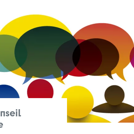
nseil
e