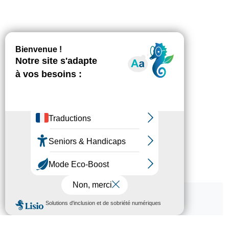
Les 18 communes
Champagne-sur-Seine
Dormelles