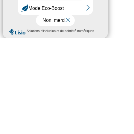
Les 18 communes
Champagne-sur-Seine
Dormelles
Flagy
La Genevraye
Montigny-sur-Loing
Moret-Loing-et-Orvanne
Nanteau-sur-Lunain
Nonville
Paley