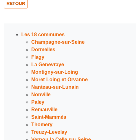
RETOUR
Les 18 communes
Champagne-sur-Seine
Dormelles
Flagy
La Genevraye
Montigny-sur-Loing
Moret-Loing-et-Orvanne
Nanteau-sur-Lunain
Nonville
Paley
Remauville
Saint-Mammès
Thomery
Treuzy-Levelay
Vernou-la Celle sur Seine